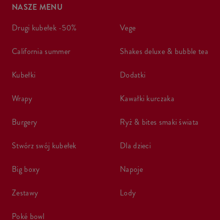
NASZE MENU
drugi kubełek -50%
vege
california summer
shakes deluxe & bubble tea
kubełki
dodatki
wrapy
kawałki kurczaka
burgery
ryż & bites smaki świata
stwórz swój kubełek
dla dzieci
big boxy
napoje
zestawy
lody
poké bowl