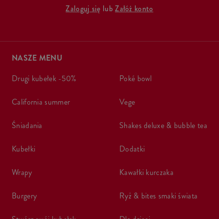
Zaloguj się
lub
Załóż konto
NASZE MENU
drugi kubełek -50%
poké bowl
california summer
vege
śniadania
shakes deluxe & bubble tea
kubełki
dodatki
wrapy
kawałki kurczaka
burgery
ryż & bites smaki świata