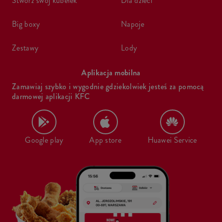
stwórz swój kubełek
dla dzieci
big boxy
napoje
zestawy
lody
Aplikacja mobilna
Zamawiaj szybko i wygodnie gdziekolwiek jesteś za pomocą
darmowej aplikacji KFC
Google play
App store
Huawei Service