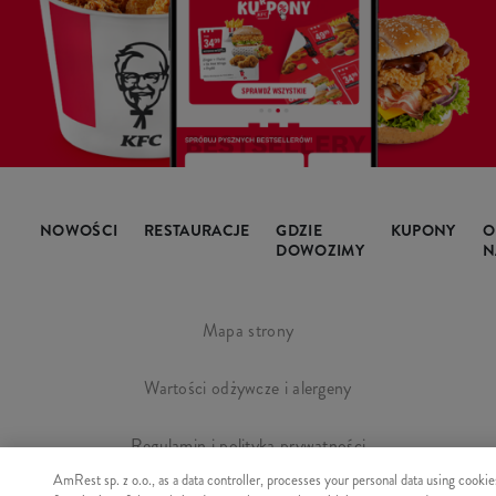
NOWOŚCI
RESTAURACJE
GDZIE
KUPONY
O
DOWOZIMY
N
Mapa strony
Wartości odżywcze i alergeny
Regulamin i polityka prywatności
AmRest sp. z o.o., as a data controller, processes your personal data using cookie