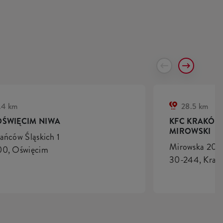
.4 km
28.5 km
OŚWIĘCIM NIWA
KFC KRAKÓW
MIROWSKI
ańców Śląskich 1
Mirowska 203
00, Oświęcim
30-244, Krak