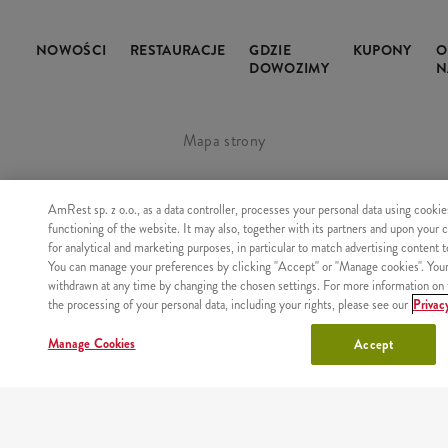
NOWOŚCI
RESTAURACJE
GDZIE
KUPONY
O
DOWOZIMY
N
Mapa strony
Wartości odżywcze i alergeny
AmRest sp. z o.o., as a data controller, processes your personal data using cookie
functioning of the website. It may also, together with its partners and upon your 
Regulamin i polityka prywatności
for analytical and marketing purposes, in particular to match advertising content 
You can manage your preferences by clicking "Accept" or "Manage cookies". You
withdrawn at any time by changing the chosen settings. For more information on 
Manage Cookies
the processing of your personal data, including your rights, please see our
Privac
Manage Cookies
Accept
Copyright © AmRest Sp. z o.o. 2026
Wersja: 2.71.2