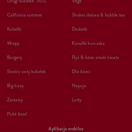
drugi kubełek -50%
vege
california summer
shakes deluxe & bubble tea
kubełki
dodatki
wrapy
kawałki kurczaka
burgery
ryż & bites smaki świata
stwórz swój kubełek
dla dzieci
big boxy
napoje
zestawy
lody
poké bowl
Aplikacja mobilna