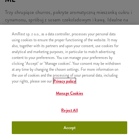
Trzy chrupiące churros, pokryte aromatyczną mieszanką cukru i
cynamonu, spróbuj z sosem czekoladowym i kawą. Idealne na
słodką przekąskę!
AmRest sp. z o.o., as a data controller, processes your personal data
using cookies to ensure the proper functioning of the website. It may
also, together with its partners and upon your consent, use cookies for
analytical and marketing purposes, in particular to match advertising
SKŁADA SIĘ Z
content to your preferences. You can manage your preferences by
clicking "Accept" or "Manage cookies". Your consent may be withdrawn
1x Churros z sosem czekoladowym 3 szt.
at any time by changing the chosen settings. For more information on
1x Kawa Americano 200ml
the use of cookies and the processing of your personal data, including
your rights, please see our
Privacy policy
Manage Cookies
PODOBNE PRODUKTY
Reject All
Accept