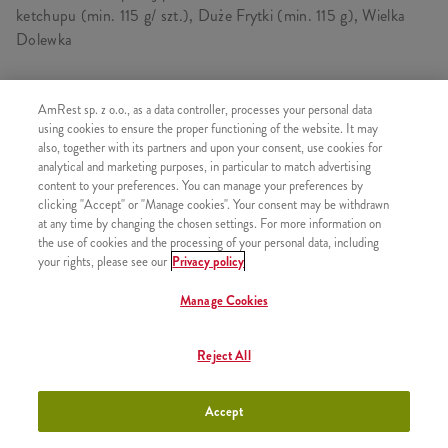
ketchupu (min. 115 g/ szt.), Duże Frytki (min. 115 g), Wielka
Dolewka
AmRest sp. z o.o., as a data controller, processes your personal data
SKŁADA SIĘ Z
using cookies to ensure the proper functioning of the website. It may
also, together with its partners and upon your consent, use cookies for
2x Longer
analytical and marketing purposes, in particular to match advertising
content to your preferences. You can manage your preferences by
1x Duże Frytki
clicking "Accept" or "Manage cookies". Your consent may be withdrawn
1x Wielka Dolewka
at any time by changing the chosen settings. For more information on
the use of cookies and the processing of your personal data, including
your rights, please see our
Privacy policy
Manage Cookies
PODOBNE PRODUKTY
Reject All
Accept
Twister Big Box
+37,99