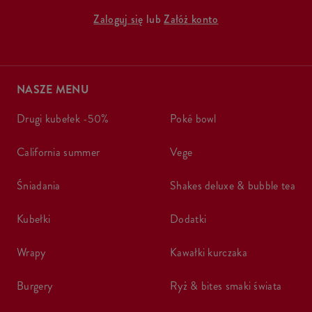
Zaloguj się
lub
Załóż konto
NASZE MENU
drugi kubełek -50%
poké bowl
california summer
vege
śniadania
shakes deluxe & bubble tea
kubełki
dodatki
wrapy
kawałki kurczaka
burgery
ryż & bites smaki świata