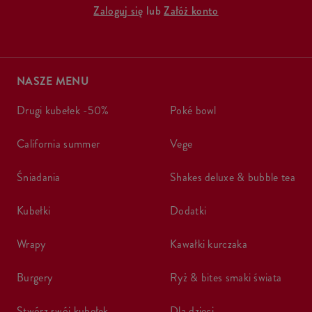
Zaloguj się
lub
Załóż konto
NASZE MENU
drugi kubełek -50%
poké bowl
california summer
vege
śniadania
shakes deluxe & bubble tea
kubełki
dodatki
wrapy
kawałki kurczaka
burgery
ryż & bites smaki świata
stwórz swój kubełek
dla dzieci