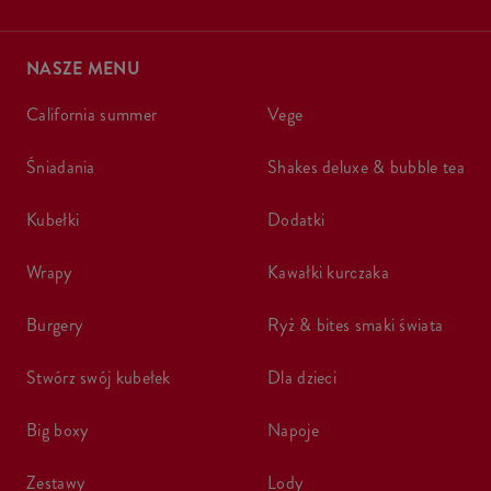
NASZE MENU
california summer
vege
śniadania
shakes deluxe & bubble tea
kubełki
dodatki
wrapy
kawałki kurczaka
burgery
ryż & bites smaki świata
stwórz swój kubełek
dla dzieci
big boxy
napoje
zestawy
lody