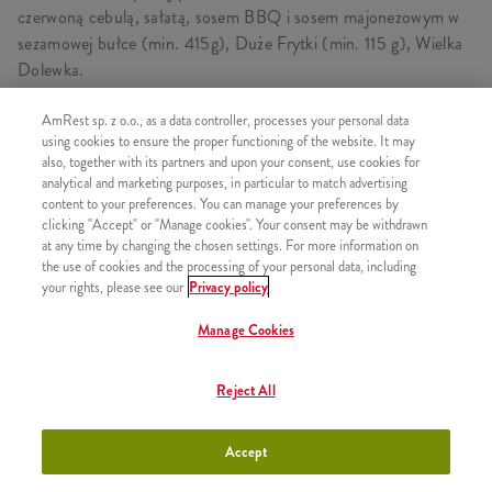
czerwoną cebulą, sałatą, sosem BBQ i sosem majonezowym w
sezamowej bułce (min. 415g), Duże Frytki (min. 115 g), Wielka
Dolewka.
AmRest sp. z o.o., as a data controller, processes your personal data
using cookies to ensure the proper functioning of the website. It may
SKŁADA SIĘ Z
also, together with its partners and upon your consent, use cookies for
analytical and marketing purposes, in particular to match advertising
1x Grander Max
content to your preferences. You can manage your preferences by
clicking "Accept" or "Manage cookies". Your consent may be withdrawn
1x Duże Frytki
at any time by changing the chosen settings. For more information on
the use of cookies and the processing of your personal data, including
1x Wielka Dolewka
your rights, please see our
Privacy policy
Manage Cookies
PODOBNE PRODUKTY
Reject All
Accept