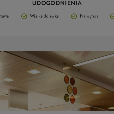
UDOGODNIENIA
tawa
Wielka dolewka
Na wynos