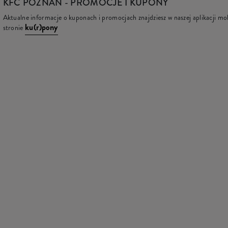
KFC
POZNAŃ - PROMOCJE I KUPONY
Aktualne informacje o kuponach i promocjach znajdziesz w naszej aplikacji mob
ku(r)pony
stronie