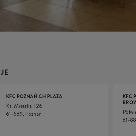
JE
KFC POZNAŃ CH PLAZA
KFC 
BROW
Ks. Mieszka I 26
Półwi
61-689, Poznań
61-88