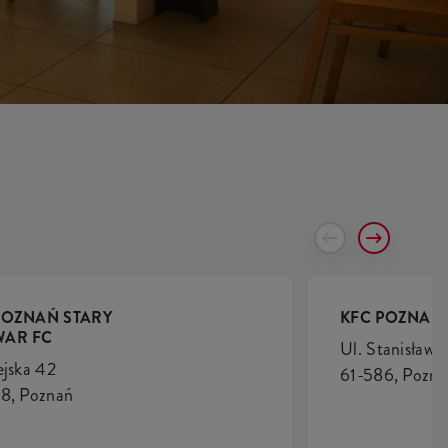
POZNAŃ STARY
KFC POZNAŃ 
AR FC
Ul. Stanisława
ejska 42
61-586, Pozna
8, Poznań