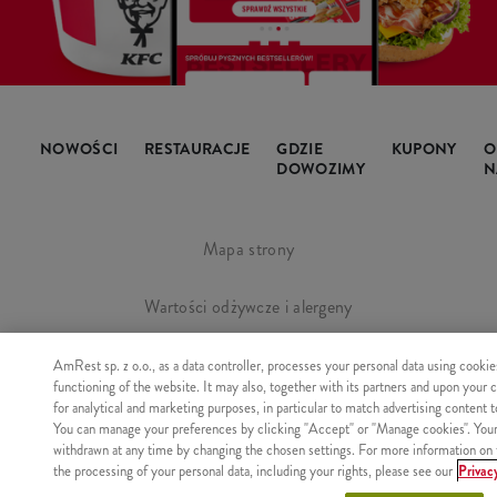
NOWOŚCI
RESTAURACJE
GDZIE
KUPONY
O
DOWOZIMY
N
Mapa strony
Wartości odżywcze i alergeny
Regulamin i polityka prywatności
AmRest sp. z o.o., as a data controller, processes your personal data using cookie
functioning of the website. It may also, together with its partners and upon your 
for analytical and marketing purposes, in particular to match advertising content 
Manage Cookies
You can manage your preferences by clicking "Accept" or "Manage cookies". You
withdrawn at any time by changing the chosen settings. For more information on 
the processing of your personal data, including your rights, please see our
Privac
Copyright © AmRest Sp. z o.o. 2026