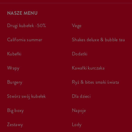
NASZE MENU
drugi kubełek -50%
vege
california summer
shakes deluxe & bubble tea
kubełki
dodatki
wrapy
kawałki kurczaka
burgery
ryż & bites smaki świata
stwórz swój kubełek
dla dzieci
big boxy
napoje
zestawy
lody