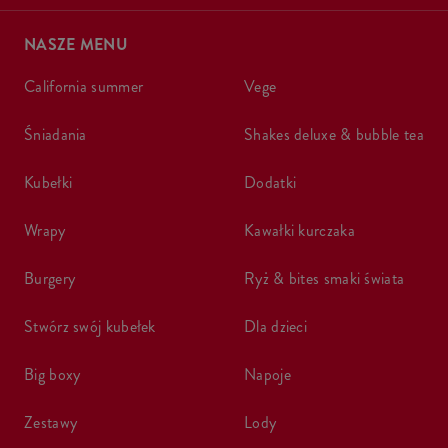
NASZE MENU
california summer
vege
śniadania
shakes deluxe & bubble tea
kubełki
dodatki
wrapy
kawałki kurczaka
burgery
ryż & bites smaki świata
stwórz swój kubełek
dla dzieci
big boxy
napoje
zestawy
lody