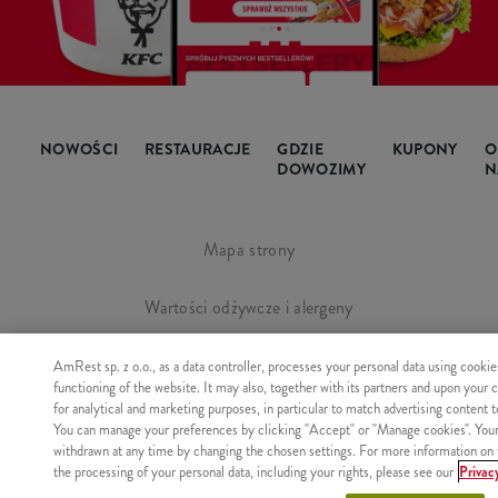
NOWOŚCI
RESTAURACJE
GDZIE
KUPONY
O
DOWOZIMY
N
Mapa strony
Wartości odżywcze i alergeny
Regulamin i polityka prywatności
AmRest sp. z o.o., as a data controller, processes your personal data using cookie
functioning of the website. It may also, together with its partners and upon your 
for analytical and marketing purposes, in particular to match advertising content 
Manage Cookies
You can manage your preferences by clicking "Accept" or "Manage cookies". You
withdrawn at any time by changing the chosen settings. For more information on 
the processing of your personal data, including your rights, please see our
Privac
Copyright © AmRest Sp. z o.o. 2026